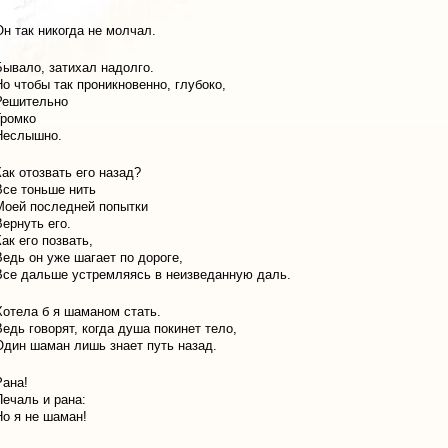
Он так никогда не молчал.
Бывало, затихал надолго.
Но чтобы так проникновенно, глубоко,
Решительно
Громко
Неслышно.
Как отозвать его назад?
Все тоньше нить
Моей последней попытки
Вернуть его.
Как его позвать,
Ведь он уже шагает по дороге,
Все дальше устремляясь в неизведанную даль.
Хотела б я шаманом стать.
Ведь говорят, когда душа покинет тело,
Один шаман лишь знает путь назад.
Рана!
Печаль и рана:
Но я не шаман!