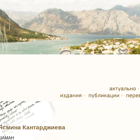
Ясмина Кантарджиева
ШАМАН